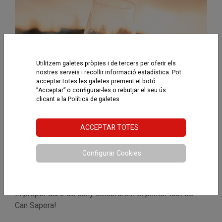
Utilitzem galetes pròpies i de tercers per oferir els
nostres serveis i recollir informació estadística. Pot
acceptar totes les galetes prement el botó
”Acceptar” o configurar-les o rebutjar el seu ús
clicant a la
Política de galetes
ACCEPTAR TOTES
Configurar Cookies
Tast de vins!
El proper dia 3 de Juny celebrarem el primer tast de
Can Sapera!