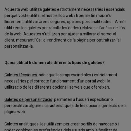
Aquesta web utilitza galetes estrictament necessàries i essencials
perquè vostè utilitzi el nostre lloc web i li permetin moure's
lliurement, utilitzar àrees segures, opcions personalitzades... A més
utilitzem les galetes per recollir les dades relatives a l'anàlisi de l'ús
de la web. Aquestes s'utilitzen per ajudar a millorar el servei al
client, mesurant l'ús i el rendiment de la pàgina per optimitzar-la i
personalitzar-la.
Quina utilitat li donem als diferents tipus de galetes?
Galetes tècniques
: són aquelles imprescindibles i estrictament
necessàries pel correcte funcionament d'un portal web i la
utilització de les diferents opcions i serveis que ofereixen.
Galetes de personalització
: permeten a l'usuari especificar o
personalitzar algunes característiques de les opcions generals de la
pàgina web.
Galetes analítiques
: les utilitzem per crear perfils de navegació i
poder conèixer les preferències dels usuaris amb la finalitat de