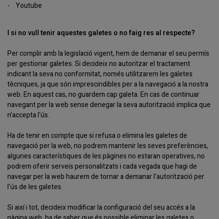
-
Youtube
I si no vull tenir aquestes galetes o no faig res al respecte?
Per complir amb la legislació vigent, hem de demanar el seu permís
per gestionar galetes. Si decideix no autoritzar el tractament
indicant la seva no conformitat, només utilitzarem les galetes
tècniques, ja que són imprescindibles per a la navegació a la nostra
web. En aquest cas, no guardem cap galeta. En cas de continuar
navegant per la web sense denegar la seva autorització implica que
n'accepta l'ús.
Ha de tenir en compte que si refusa o elimina les galetes de
navegació per la web, no podrem mantenir les seves preferències,
algunes característiques de les pàgines no estaran operatives, no
podrem oferir serveis personalitzats i cada vegada que hagi de
navegar per la web haurem de tornar a demanar l'autorització per
l'ús de les galetes.
Si així i tot, decideix modificar la configuració del seu accés a la
pàgina web, ha de saber que és possible eliminar les galetes o