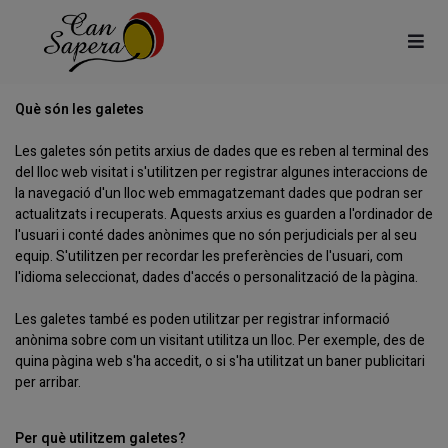
Què són les galetes
Les galetes són petits arxius de dades que es reben al terminal des
del lloc web visitat i s'utilitzen per registrar algunes interaccions de
la navegació d'un lloc web emmagatzemant dades que podran ser
actualitzats i recuperats. Aquests arxius es guarden a l'ordinador de
l'usuari i conté dades anònimes que no són perjudicials per al seu
equip. S'utilitzen per recordar les preferències de l'usuari, com
l'idioma seleccionat, dades d'accés o personalització de la pàgina.
Les galetes també es poden utilitzar per registrar informació
anònima sobre com un visitant utilitza un lloc. Per exemple, des de
quina pàgina web s'ha accedit, o si s'ha utilitzat un baner publicitari
per arribar.
Per què utilitzem galetes?