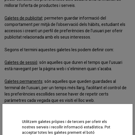
millorar l'oferta de productes i serveis.
Galetes de publicitat
: permeten guardar informació del
comportament per mitjà de l'observació dels hàbits, estudiant els
accessos i creant un perfil de preferències de l'usuari per oferir
publicitat relacionada amb els seus interessos.
Segons el termini aquestes galetes les podem definir com:
Galetes de sessió
: són aquelles que duren el temps que l'usuari
està navegant per la pàgina web i s'eliminen quan s'acaba.
Galetes permanents
: són aquelles que queden guardades al
terminal de l'usuari, per un temps més llarg, facilitant el control de
les preferències escollides sense haver de repetir certs
paràmetres cada vegada que es visiti el lloc web.
Galetes de tercers
Utilitzem galetes pròpies i de tercers per oferir els
nostres serveis i recollir informació estadística. Pot
Galetes d'anàlisi
: permeten quantificar el nombre d'usuaris i així
acceptar totes les galetes prement el botó